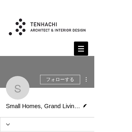
その他
フォローする
Small Homes, Gra
脚本
Small Homes, Grand Livingに.8HOUSEを掲載していただきました。