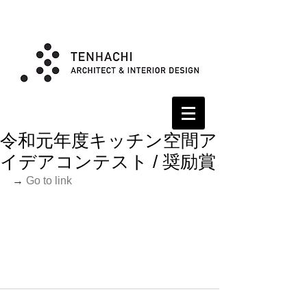
令和元年度キッチン空間ア
イデアコンテスト / 奨励賞
→
 Go to link