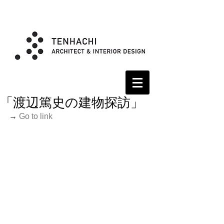
「渡辺篤史の建物探訪」
→
 Go to link