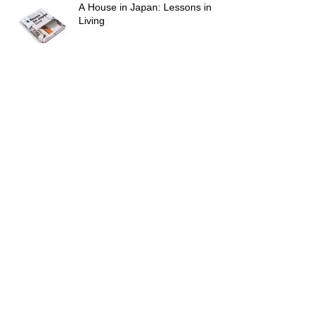
A House in Japan: Lessons in
Living
KYOTO RESIDENCE の竣工写真
をUPしました。
GOOD DESIGN AWARD 2025
ArchiDaily
ArchiDaily