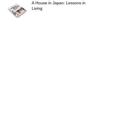
A House in Japan: Lessons in
Living
KYOTO RESIDENCE の竣工写真
をUPしました。
GOOD DESIGN AWARD 2025
ArchiDaily
ArchiDaily