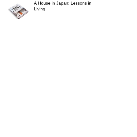
Recent Posts
A House in Japan: Lessons in
Living
KYOTO RESIDENCE の竣工写真
をUPしました。
GOOD DESIGN AWARD 2025
ArchiDaily
ArchiDaily