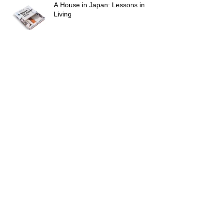
A House in Japan: Lessons in
Living
KYOTO RESIDENCE の竣工写真
をUPしました。
GOOD DESIGN AWARD 2025
ArchiDaily
ArchiDaily