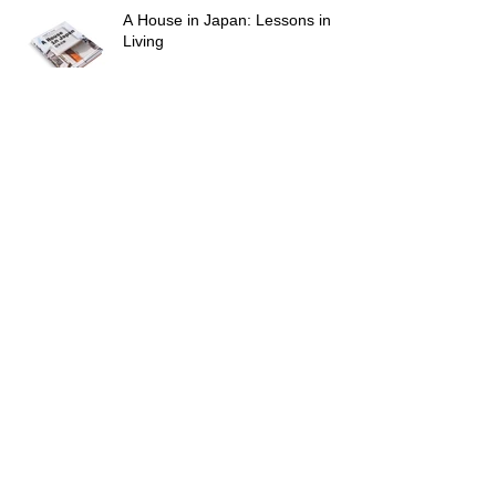
Recent Posts
A House in Japan: Lessons in
Living
KYOTO RESIDENCE の竣工写真
をUPしました。
GOOD DESIGN AWARD 2025
ArchiDaily