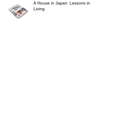
A House in Japan: Lessons in
Living
KYOTO RESIDENCE の竣工写真
をUPしました。
GOOD DESIGN AWARD 2025
ArchiDaily
ArchiDaily