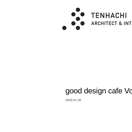
good design caf
2020.01.30