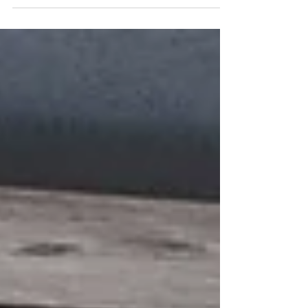
■開催日 2017年12月16日 11時−19時 ※16-19時はバータイ
ムとなりますので、お飲物持参でご来場ください。 ■場所
東京都江東区東陽2丁目 東京メトロ「東陽町駅」より徒歩3
分 ■参加 参加ご希望の方はメールにてお問い合わせくださ
い。...