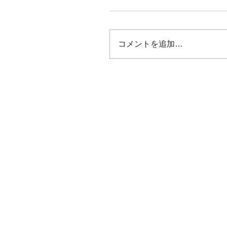
コメントを追加…
A House in Japan: Lesson
Living