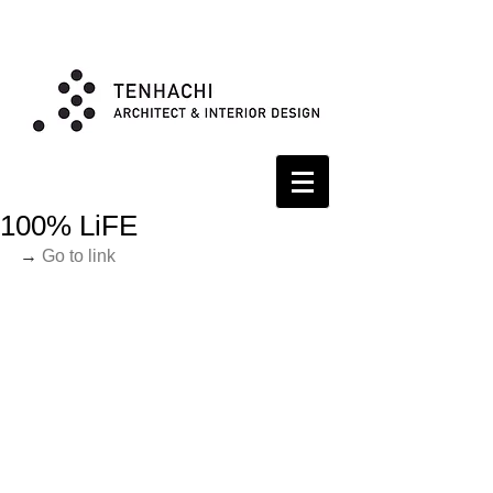
100% LiFE
→ 
Go to link