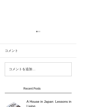
コメント
GOOD DESIGN
コメントを追加…
KYOTO RESIDENCE の
2025
竣工写真をUPしました。
Recent Posts
A House in Japan: Lessons in
Living