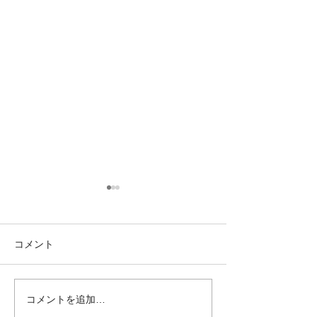
コメント
GOOD DESIGN
コメントを追加…
KYOTO RESIDENCE の
2025